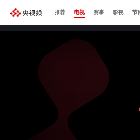
推荐
电视
赛事
影视
节